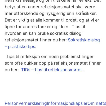
hensiktsmessige og om tiltakene har effekt. Det
betyr at en under refleksjonsmøtet skal være
mer utforskende og nysgjerrig enn skråsikker.
Det er viktig at alle kommer til ordet, og at vi er
åpne for andres tanker og ideer. Tips til
hvordan en kan bruke sokratisk dialog i
refleksjonsmøtet finner du her:
Sokratisk dialog
– praktiske tips
.
Tips til refleksjon om noen problemstillinger
som ofte dukker opp på refleksjonsmøtet finner
du her:
TIDs – tips til refleksjonsmøtet
.
Personvernerklæring
Informasjonskapsler
Om netts