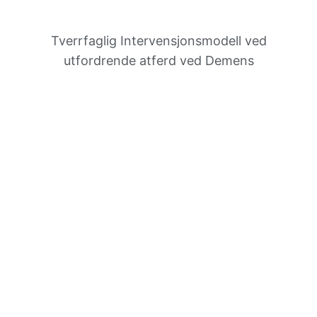
Tverrfaglig Inter­vensjons­modell ved
utfordrende atferd ved Demens