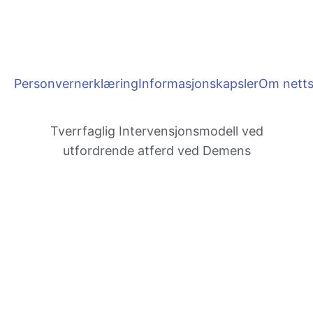
Personvernerklæring
Informasjonskapsler
Om netts
Tverrfaglig Inter­vensjons­modell ved
utfordrende atferd ved Demens