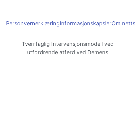
Personvernerklæring
Informasjonskapsler
Om netts
Tverrfaglig Inter­vensjons­modell ved
utfordrende atferd ved Demens