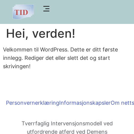
Hei, verden!
Velkommen til WordPress. Dette er ditt første
innlegg. Rediger det eller slett det og start
skrivingen!
Personvernerklæring
Informasjonskapsler
Om netts
Tverrfaglig Inter­vensjons­modell ved
utfordrende atferd ved Demens